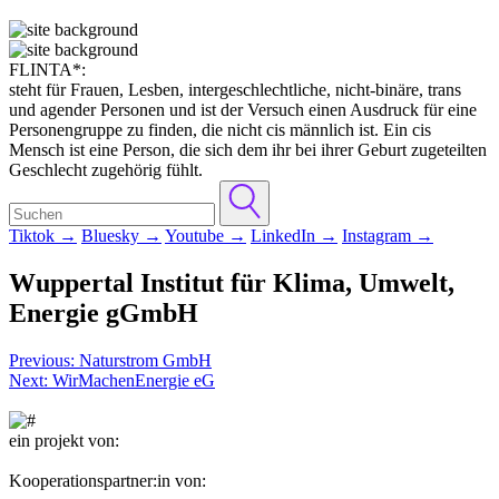
FLINTA*:
steht für Frauen, Lesben, intergeschlechtliche, nicht-binäre, trans
und agender Personen und ist der Versuch einen Ausdruck für eine
Personengruppe zu finden, die nicht cis männlich ist. Ein cis
Mensch ist eine Person, die sich dem ihr bei ihrer Geburt zugeteilten
Geschlecht zugehörig fühlt.
Tiktok →
Bluesky →
Youtube →
LinkedIn →
Instagram →
Wuppertal Institut für Klima, Umwelt,
Energie gGmbH
Post
Previous:
Naturstrom GmbH
Next:
WirMachenEnergie eG
navigation
ein projekt von:
Kooperationspartner:in von: